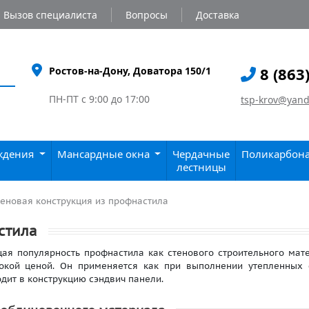
Вызов специалиста
Вопросы
Доставка
8 (863
Ростов-на-Дону, Доватора 150/1
ПН-ПТ с 9:00 до 17:00
tsp-krov@yand
аждения
Мансардные окна
Чердачные
Поликарбон
лестницы
теновая конструкция из профнастила
стила
ая популярность профнастила как стенового строительного мат
сокой ценой. Он применяется как при выполнении утепленных 
одит в конструкцию сэндвич панели.