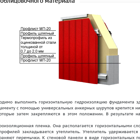
 облицовочного материала
одимо выполнить горизонтальную гидроизоляцию фундамента зда
ндаменту с помощью универсальных анкерных шурупов крепится 
 которые затем закрепляются в этом положении. В результате 
роизоляционная пленка. Она располагается горизонтальными сл
профилей закладывается утеплитель. Утеплитель удерживается
храняют перемычки. К стеновой панели в виде горизонтальных п