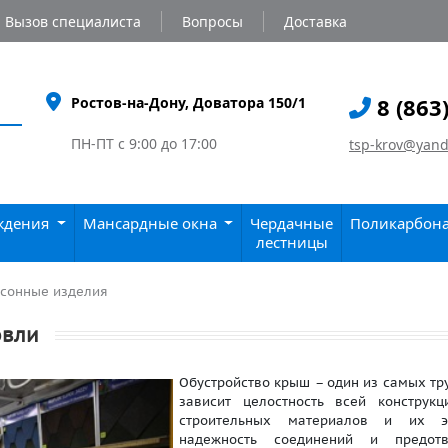
Вызов специалиста
Вопросы
Доставка
8 (863
Ростов-на-Дону, Доватора 150/1
ПН-ПТ с 9:00 до 17:00
tsp-krov@yand
аждения
Мансардные окна
Чердачные
Поликарбон
лестницы
сонные изделия
овли
Обустройство крыш – один из самых тр
зависит целостность всей конструк
строительных материалов и их эк
надежность соединений и предотв