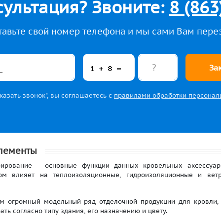
ультация? Звоните:
8 (863
тавьте свой номер телефона и мы сами Вам пере
За
азать звонок", вы соглашаетесь с
правилами обработки персонал
элементы
вание – основные функции данных кровельных аксессуаров
лом влияет на теплоизоляционные, гидроизоляционные и вет
 огромный модельный ряд отделочной продукции для кровли,
ть согласно типу здания, его назначению и цвету.