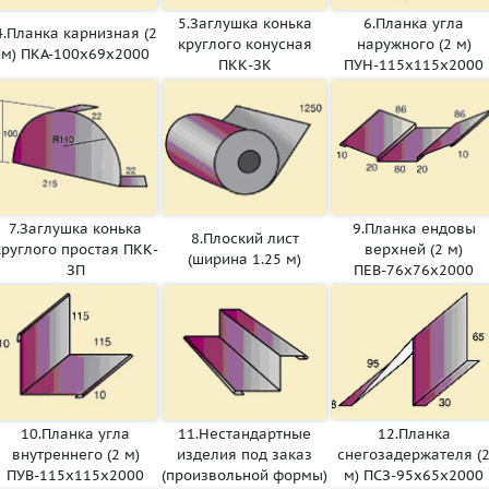
5.Заглушка конька
6.Планка угла
4.Планка карнизная (2
круглого конусная
наружного (2 м)
м) ПКА-100х69х2000
ПКК-ЗК
ПУН-115х115х2000
7.Заглушка конька
9.Планка ендовы
8.Плоский лист
круглого простая ПКК-
верхней (2 м)
(ширина 1.25 м)
ЗП
ПЕВ-76х76х2000
10.Планка угла
11.Нестандартные
12.Планка
внутреннего (2 м)
изделия под заказ
снегозадержателя (
ПУВ-115х115х2000
(произвольной формы)
м) ПСЗ-95х65х2000