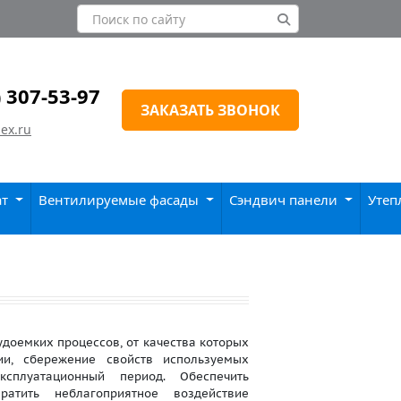
) 307-53-97
ЗАКАЗАТЬ ЗВОНОК
ex.ru
ат
Вентилируемые фасады
Сэндвич панели
Утеп
удоемких процессов, от качества которых
ции, сбережение свойств используемых
сплуатационный период. Обеспечить
ратить неблагоприятное воздействие