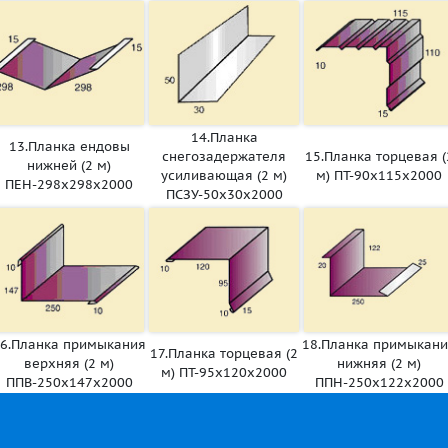
14.Планка
13.Планка ендовы
снегозадержателя
15.Планка торцевая (
нижней (2 м)
усиливающая (2 м)
м) ПТ-90х115х2000
ПЕН-298х298х2000
ПСЗУ-50х30х2000
6.Планка примыкания
18.Планка примыкан
17.Планка торцевая (2
верхняя (2 м)
нижняя (2 м)
м) ПТ-95х120х2000
ППВ-250х147х2000
ППН-250х122х2000