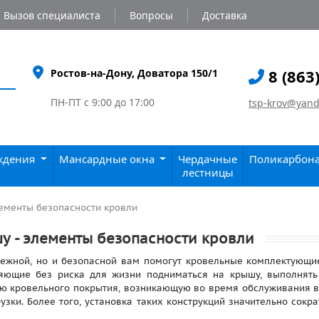
Вызов специалиста
Вопросы
Доставка
8 (863
Ростов-на-Дону, Доватора 150/1
ПН-ПТ с 9:00 до 17:00
tsp-krov@yand
аждения
Мансардные окна
Чердачные
Поликарбон
лестницы
ементы безопасности кровли
у - элементы безопасности кровли
ной, но и безопасной вам помогут кровельные комплектующие
ляющие без риска для жизни подниматься на крышу, выполнять
ю кровельного покрытия, возникающую во время обслуживания в
узки. Более того, установка таких конструкций значительно сокр