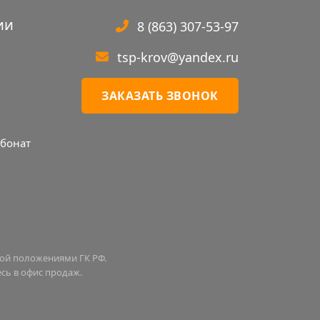
ии
8 (863) 307-53-97
tsp-krov@yandex.ru
ЗАКАЗАТЬ ЗВОНОК
бонат
мой положениями ГК РФ.
сь в офис продаж.