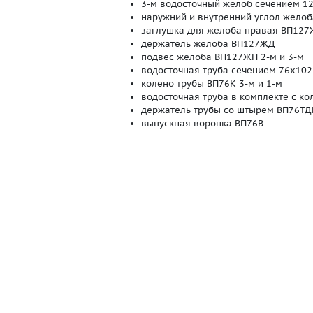
3-м водосточный желоб сечением 1
наружний и внутренний углол жело
заглушка для желоба правая ВП12
держатель желоба ВП127ЖД
подвес желоба ВП127ЖП 2-м и 3-м
водосточная труба сечением 76х102
колено трубы ВП76К 3-м и 1-м
водосточная труба в комплекте с к
держатель трубы со штырем ВП76ТДШ
выпускная воронка ВП76В