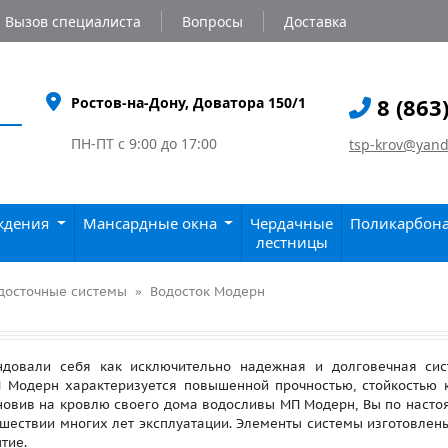
Вызов специалиста
Вопросы
Доставка
8 (863
Ростов-на-Дону, Доватора 150/1
ПН-ПТ с 9:00 до 17:00
tsp-krov@yand
аждения
Мансардные окна
Чердачные
Поликарбон
лестницы
досточные системы
Водосток Модерн
ли себя как исключительно надежная и долговечная сист
 Модерн характеризуется повышенной прочностью, стойкостью 
новив на кровлю своего дома водосливы МП Модерн, Вы по насто
ошествии многих лет эксплуатации. Элементы системы изготовлены
тие.