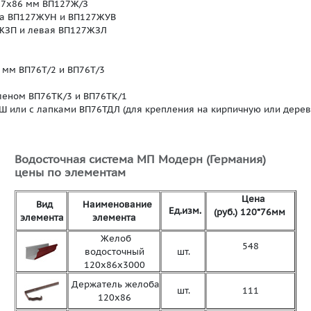
27х86 мм ВП127Ж/З
ба ВП127ЖУН и ВП127ЖУВ
7ЖЗП и левая ВП127ЖЗЛ
 мм ВП76Т/2 и ВП76Т/3
оленом ВП76ТК/3 и ВП76ТК/1
 или с лапками ВП76ТДЛ (для крепления на кирпичную или дерев
Водосточная система МП Модерн (Германия)
цены по элементам
Цена
Вид
Наименование
Ед.изм.
(руб.)
120*76мм
элемента
элемента
Желоб
548
водосточный
шт.
120х86х3000
Держатель желоба
шт.
111
120х86