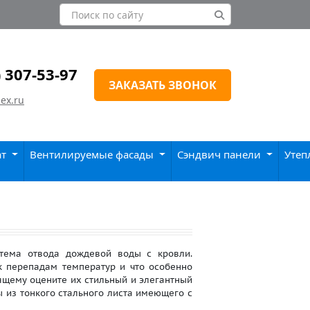
) 307-53-97
ЗАКАЗАТЬ ЗВОНОК
ex.ru
ат
Вентилируемые фасады
Сэндвич панели
Утеп
ема отвода дождевой воды с кровли.
к перепадам температур и что особенно
ящему оцените их стильный и элегантный
 из тонкого стального листа имеющего с