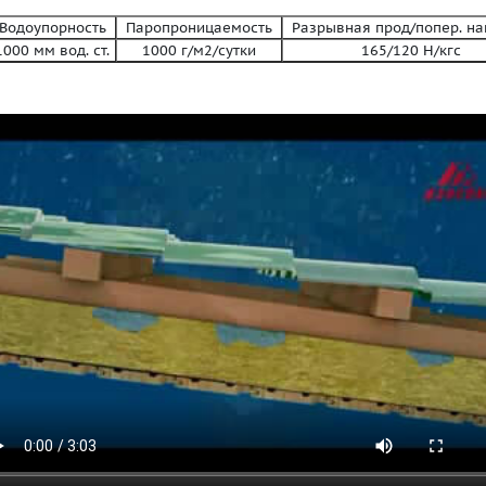
одоупорность
Паропроницаемость
Разрывная прод/попер. н
1000 мм вод. ст.
1000 г/м2/сутки
165/120 Н/кгс