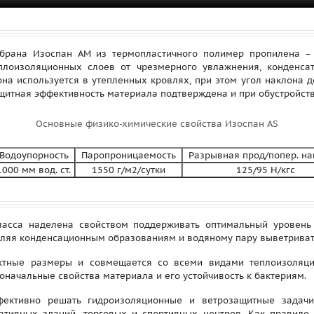
рана Изоспан АМ из термопластичного полимер пропилена –
еплоизоляционных слоев от чрезмерного увлажнения, конденсат
она используется в утепленных кровлях, при этом угол наклона
щитная эффективность материала подтверждена и при обустройств
Основные физико-химические свойства Изоспан AS
одоупорность
Паропроницаемость
Разрывная прод/попер. н
1000 мм вод. ст.
1550 г/м2/сутки
125/95 Н/кгс
а наделена свойством поддерживать оптимальный уровень 
оляя конденсационным образованиям и водяному пару выветриват
ные размеры и совмещается со всеми видами теплоизоляции
начальные свойства материала и его устойчивость к бактериям.
ективно решать гидроизоляционные и ветрозащитные задачи
тивных зданий, торговых и спортивных центров. Как правило,