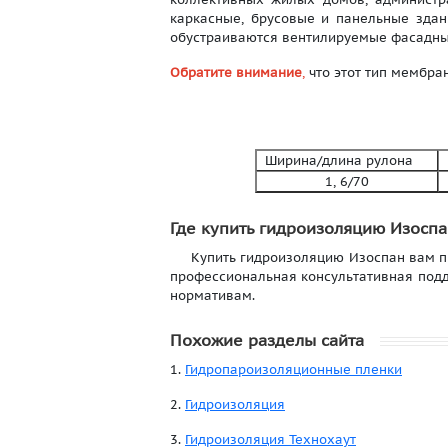
каркасные, брусовые и панельные зда
обустраиваются вентилируемые фасадные
Обратите внимание
,
что этот тип мембра
Ширина/длина рулона
В
1, 6/70
Где купить гидроизоляцию Изоспа
Купить гидроизоляцию Изоспан вам пре
профессиональная консультативная подд
нормативам.
Похожие разделы сайта
1.
Гидропароизоляционные пленки
2.
Гидроизоляция
3.
Гидроизоляция Технохаут