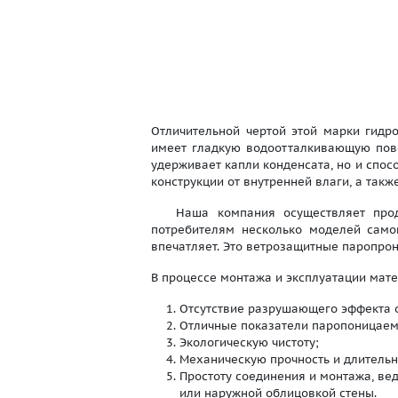
Отличительной чертой этой марки гид
имеет гладкую водоотталкивающую пове
удерживает капли конденсата, но и спос
конструкции от внутренней влаги, а так
Наша компания осуществляет продаж
потребителям несколько моделей само
впечатляет. Это ветрозащитные паропро
В процессе монтажа и эксплуатации мат
Отсутствие разрушающего эффекта о
Отличные показатели паропоницаемо
Экологическую чистоту;
Механическую прочность и длитель
Простоту соединения и монтажа, в
или наружной облицовкой стены.