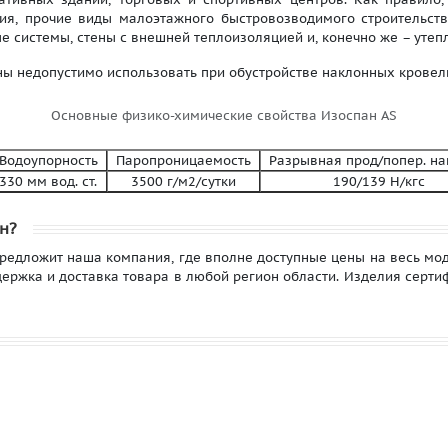
ния, прочие виды малоэтажного быстровозводимого строительс
 системы, стены с внешней теплоизоляцией и, конечно же – утеп
ны недопустимо использовать при обустройстве наклонных кровель
Основные физико-химические свойства Изоспан AS
одоупорность
Паропроницаемость
Разрывная прод/попер. н
330 мм вод. ст.
3500 г/м2/сутки
190/139 Н/кгс
н?
дложит наша компания, где вполне доступные цены на весь моде
ержка и доставка товара в любой регион области. Изделия серти