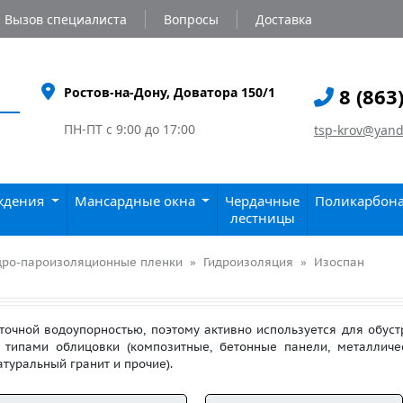
Вызов специалиста
Вопросы
Доставка
8 (863
Ростов-на-Дону, Доватора 150/1
ПН-ПТ с 9:00 до 17:00
tsp-krov@yand
аждения
Мансардные окна
Чердачные
Поликарбон
лестницы
дро-пароизоляционные пленки
Гидроизоляция
Изоспан
очной водоупорностью, поэтому активно используется для обус
типами облицовки (композитные, бетонные панели, металличе
туральный гранит и прочие).