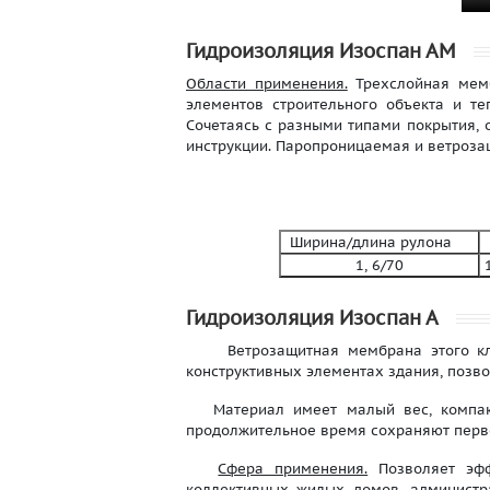
Гидроизоляция Изоспан АМ
Области применения.
Трехслойная мемб
элементов строительного объекта и т
Сочетаясь с разными типами покрытия, 
инструкции. Паропроницаемая и ветроза
Ширина/длина рулона
В
1, 6/70
Гидроизоляция Изоспан А
Ветрозащитная мембрана этого класс
конструктивных элементах здания, позв
Материал имеет малый вес, компакт
продолжительное время сохраняют перво
Сфера применения.
Позволяет эфф
коллективных жилых домов, администра