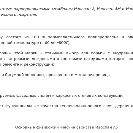
итные паропроницаемые мембраны Изоспан А, Изоспан АМ и Изо
ельного покрытия.
ру, состоит из 100 % термопластичного полипропилена и бл
нной температуре (– 60 до +800С).
браны этой марки – отличный выбор для борьбы с внутренн
е с ветровыми, дождевыми и снеговыми нагрузками, которые нес
 ремонте и реконструкции:
й и битумной черепицы, профлистов и металлочерепицы;
ируемых фасадных систем и каркасных стеновых конструкций.
т функциональные качества теплоизоляционного слоя, деревян
Основные физико-химические свойства Изоспан AS