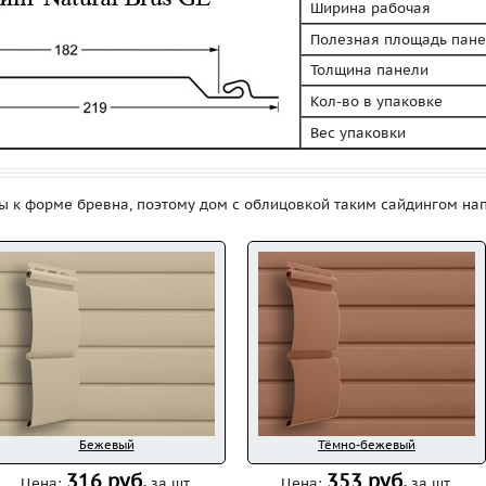
Ширина рабочая
Полезная площадь пане
Толщина панели
Кол-во в упаковке
Вес упаковки
 к форме бревна, поэтому дом с облицовкой таким сайдингом нап
Бежевый
Тёмно-бежевый
316 руб.
353 руб.
Цена:
за шт.
Цена:
за шт.