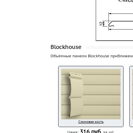
Blockhouse
Объёмные панели Blockhouse приближены
Слоновая кость
316 руб.
Цена:
за шт.