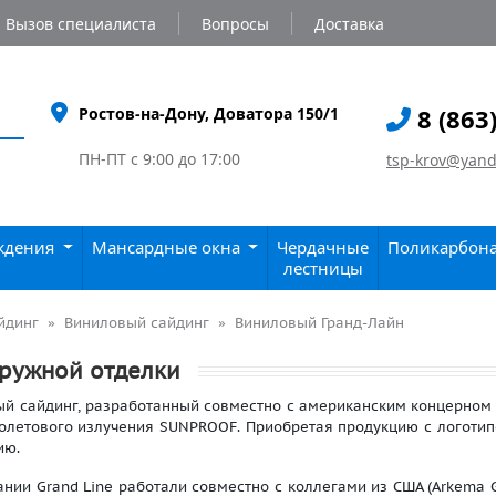
Вызов специалиста
Вопросы
Доставка
8 (863
Ростов-на-Дону, Доватора 150/1
ПН-ПТ с 9:00 до 17:00
tsp-krov@yand
аждения
Мансардные окна
Чердачные
Поликарбон
лестницы
йдинг
Виниловый сайдинг
Виниловый Гранд-Лайн
аружной отделки
й сайдинг, разработанный совместно с американским концерном P
олетового излучения SUNPROOF. Приобретая продукцию с логотип
ию.
нии Grand Line работали совместно с коллегами из США (Arkema G